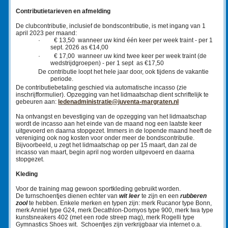
Contributietarieven en afmelding
De clubcontributie, inclusief de bondscontributie, is met ingang van 1
april 2023 per maand:
·
€ 13,50 wanneer uw kind één keer per week traint - per 1
sept. 2026 as €14,00
·
€ 17,00 wanneer uw kind twee keer per week traint (de
wedstrijdgroepen) - per 1 sept as €17,50
De contributie loopt het hele jaar door, ook tijdens de vakantie
periode.
De contributiebetaling geschied via automatische incasso (zie
inschrijfformulier). Opzegging van het lidmaatschap dient schriftelijk te
gebeuren aan:
ledenadministratie@juventa-margraten.nl
Na ontvangst en bevestiging van de opzegging van het lidmaatschap
wordt de incasso aan het einde van de maand nog een laatste keer
uitgevoerd en daarna stopgezet. Immers in de lopende maand heeft de
vereniging ook nog kosten voor onder meer de bondscontributie.
Bijvoorbeeld, u zegt het lidmaatschap op per 15 maart, dan zal de
incasso van maart, begin april nog worden uitgevoerd en daarna
stopgezet.
Kleding
Voor de training mag gewoon sportkleding gebruikt worden.
De turnschoentjes dienen echter van
wit leer
te zijn en een
rubberen
zool
te hebben. Enkele merken en typen zijn: merk Rucanor type Bonn,
merk Anniel type G24, merk Decathlon-Domyos type 900, merk Iwa type
kunstsneakers 402 (met een rode streep mag), merk Rogelli type
Gymnastics Shoes wit. Schoentjes zijn verkrijgbaar via internet o.a.