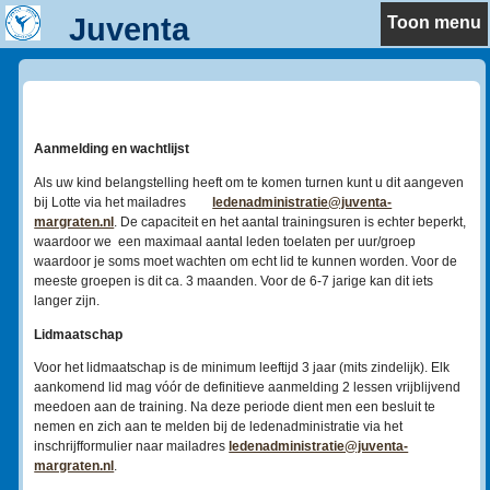
Juventa
Toon menu
Lidmaatschap
Aanmelding en wachtlijst
Als uw kind belangstelling heeft om te komen turnen kunt u dit aangeven
bij Lotte via het mailadres
ledenadministratie@juventa-
margraten.nl
. De capaciteit en het aantal trainingsuren is echter beperkt,
waardoor we een maximaal aantal leden toelaten per uur/groep
waardoor je soms moet wachten om echt lid te kunnen worden. Voor de
meeste groepen is dit ca. 3 maanden. Voor de 6-7 jarige kan dit iets
langer zijn.
Lidmaatschap
Voor het lidmaatschap is de minimum leeftijd 3 jaar (mits zindelijk). Elk
aankomend lid mag vóór de definitieve aanmelding 2 lessen vrijblijvend
meedoen aan de training. Na deze periode dient men een besluit te
nemen en zich aan te melden bij de ledenadministratie via het
inschrijfformulier naar mailadres
ledenadministratie@juventa-
margraten.nl
.